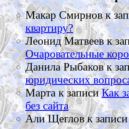
Макар Смирнов
к за
квартиру?
Леонид Матвеев
к за
Очаровательные коро
Данила Рыбаков
к за
юридических вопрос
Марта
к записи
Как з
без сайта
Али Щеглов
к запис