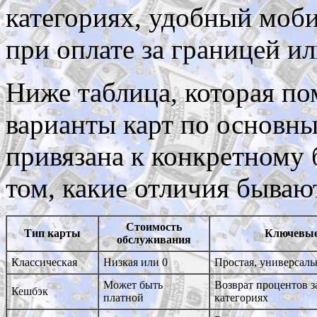
категориях, удобный моб
при оплате за границей ил
Ниже таблица, которая п
варианты карт по основн
привязана к конкретному б
том, какие отличия бываю
Стоимость
Тип карты
Ключевые
обслуживания
Классическая
Низкая или 0
Простая, универсальн
Может быть
Возврат процентов з
Кешбэк
платной
категориях