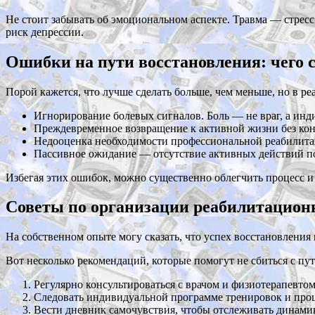
Не стоит забывать об эмоциональном аспекте. Травма — стресс
риск депрессии.
Ошибки на пути восстановления: чего с
Порой кажется, что лучше сделать больше, чем меньше, но в реа
Игнорирование болевых сигналов. Боль — не враг, а ин
Преждевременное возвращение к активной жизни без кон
Недооценка необходимости профессиональной реабилитац
Пассивное ожидание — отсутствие активных действий по
Избегая этих ошибок, можно существенно облегчить процесс и 
Советы по организации реабилитационн
На собственном опыте могу сказать, что успех восстановления
Вот несколько рекомендаций, которые помогут не сбиться с п
Регулярно консультироваться с врачом и физиотерапевтом
Следовать индивидуальной программе тренировок и про
Вести дневник самочувствия, чтобы отслеживать динамик