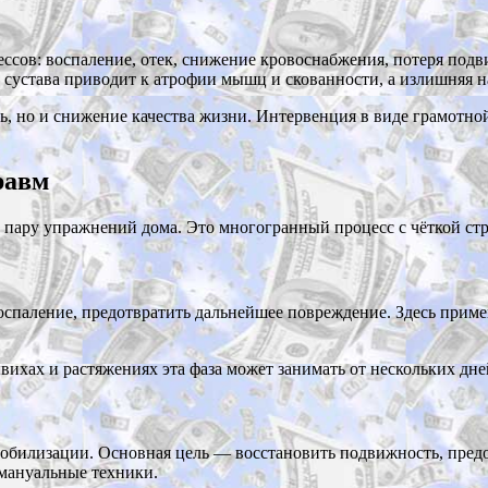
цессов: воспаление, отек, снижение кровоснабжения, потеря под
 сустава приводит к атрофии мышц и скованности, а излишняя н
ль, но и снижение качества жизни. Интервенция в виде грамотн
равм
и пару упражнений дома. Это многогранный процесс с чёткой стр
 воспаление, предотвратить дальнейшее повреждение. Здесь пр
ихах и растяжениях эта фаза может занимать от нескольких дне
мобилизации. Основная цель — восстановить подвижность, пред
мануальные техники.