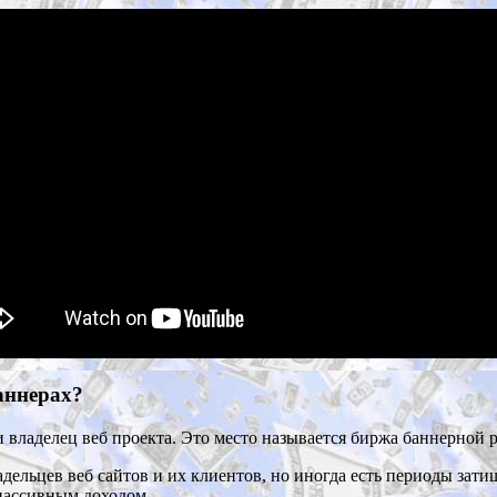
баннерах?
 и владелец веб проекта. Это место называется биржа баннерной
адельцев веб сайтов и их клиентов, но иногда есть периоды зат
 пассивным доходом.