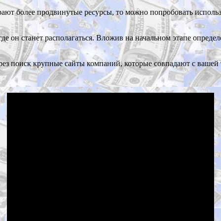
рают более продвинутые ресурсы, то можно попробовать использ
где он станет располагаться. Вложив на начальном этапе опред
рез поиск крупные сайты компаний, которые совпадают с вашей 