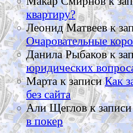
Макар Смирнов
к за
квартиру?
Леонид Матвеев
к за
Очаровательные коро
Данила Рыбаков
к за
юридических вопрос
Марта
к записи
Как з
без сайта
Али Щеглов
к запис
в покер