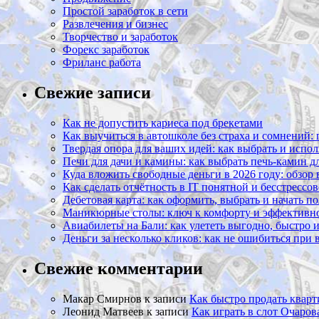
Простой заработок в сети
Развлечения и бизнес
Творчество и заработок
Форекс заработок
Фриланс работа
Свежие записи
Как не допустить кариеса под брекетами
Как выучиться в автошколе без страха и сомнений:
Твердая опора для ваших идей: как выбрать и испол
Печи для дачи и камины: как выбрать печь-камин д
Куда вложить свободные деньги в 2026 году: обзор
Как сделать отчётность в IT понятной и бесстрессо
Дебетовая карта: как оформить, выбрать и начать п
Маникюрные столы: ключ к комфорту и эффективно
Авиабилеты на Бали: как улететь выгодно, быстро 
Деньги за несколько кликов: как не ошибиться при
Свежие комментарии
Макар Смирнов
к записи
Как быстро продать кварт
Леонид Матвеев
к записи
Как играть в слот Очаро