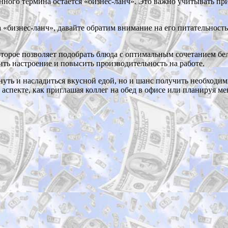
нного термина остается «бизнес-ланч». Это важно учитывать пр
 «бизнес-ланч», давайте обратим внимание на его питательность
оторое позволяет подобрать блюда с оптимальным сочетанием бел
ь настроение и повысить производительность на работе.
хнуть и насладиться вкусной едой, но и шанс получить необходи
аспекте, как приглашая коллег на обед в офисе или планируя ме