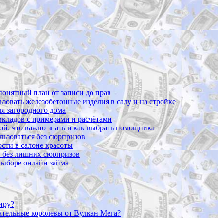
 понятный план от записи до прав
ьзовать железобетонные изделия в саду и на стройке
ля загородного дома
 вкладов с примерами и расчётами
вой: что важно знать и как выбрать помощника
ользоваться без сюрпризов
сти в салоне красоты
и без лишних сюрпризов
 выборе онлайн займа
иру?
вательные королевы от Вулкан Мега?