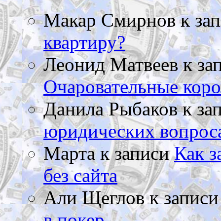
Макар Смирнов
к за
квартиру?
Леонид Матвеев
к за
Очаровательные коро
Данила Рыбаков
к за
юридических вопрос
Марта
к записи
Как з
без сайта
Али Щеглов
к запис
в покер