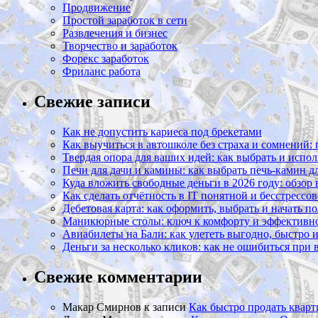
Продвижение
Простой заработок в сети
Развлечения и бизнес
Творчество и заработок
Форекс заработок
Фриланс работа
Свежие записи
Как не допустить кариеса под брекетами
Как выучиться в автошколе без страха и сомнений:
Твердая опора для ваших идей: как выбрать и испол
Печи для дачи и камины: как выбрать печь-камин д
Куда вложить свободные деньги в 2026 году: обзор
Как сделать отчётность в IT понятной и бесстрессо
Дебетовая карта: как оформить, выбрать и начать п
Маникюрные столы: ключ к комфорту и эффективно
Авиабилеты на Бали: как улететь выгодно, быстро 
Деньги за несколько кликов: как не ошибиться при
Свежие комментарии
Макар Смирнов
к записи
Как быстро продать кварт