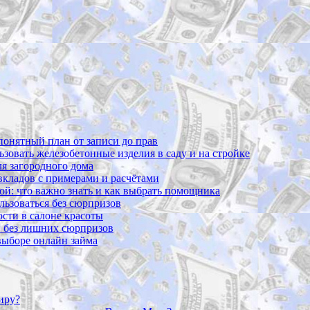
 понятный план от записи до прав
ьзовать железобетонные изделия в саду и на стройке
ля загородного дома
 вкладов с примерами и расчётами
вой: что важно знать и как выбрать помощника
ользоваться без сюрпризов
сти в салоне красоты
и без лишних сюрпризов
 выборе онлайн займа
иру?