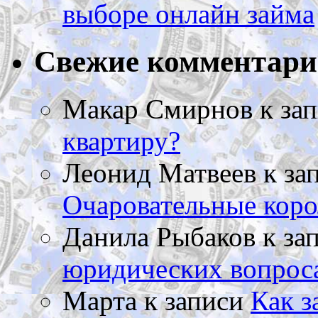
выборе онлайн займа
Свежие комментар
Макар Смирнов
к за
квартиру?
Леонид Матвеев
к за
Очаровательные коро
Данила Рыбаков
к за
юридических вопрос
Марта
к записи
Как з