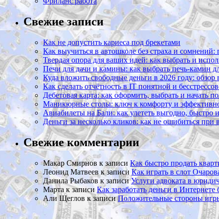
Фриланс работа
Свежие записи
Как не допустить кариеса под брекетами
Как выучиться в автошколе без страха и сомнений:
Твердая опора для ваших идей: как выбрать и испол
Печи для дачи и камины: как выбрать печь-камин д
Куда вложить свободные деньги в 2026 году: обзор
Как сделать отчётность в IT понятной и бесстрессо
Дебетовая карта: как оформить, выбрать и начать п
Маникюрные столы: ключ к комфорту и эффективно
Авиабилеты на Бали: как улететь выгодно, быстро 
Деньги за несколько кликов: как не ошибиться при
Свежие комментарии
Макар Смирнов
к записи
Как быстро продать кварт
Леонид Матвеев
к записи
Как играть в слот Очаро
Данила Рыбаков
к записи
Услуги адвоката в юриди
Марта
к записи
Как заработать деньги в Интернете 
Али Щеглов
к записи
Положительные стороны игры