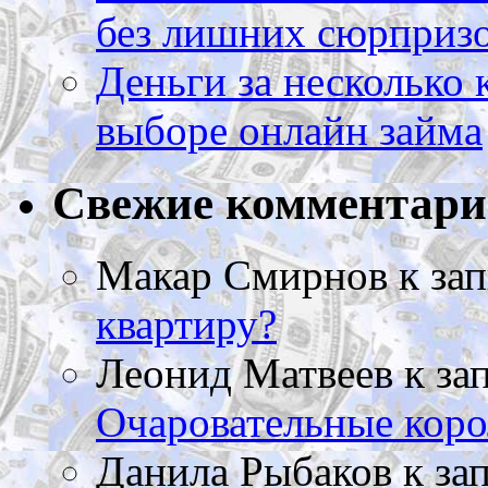
без лишних сюрприз
Деньги за несколько 
выборе онлайн займа
Свежие комментар
Макар Смирнов
к за
квартиру?
Леонид Матвеев
к за
Очаровательные коро
Данила Рыбаков
к за