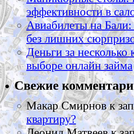
эффективности в сал
Авиабилеты на Бали: 
без лишних сюрприз
Деньги за несколько 
выборе онлайн займа
Свежие комментар
Макар Смирнов
к за
квартиру?
Леонид Матвеев
к за