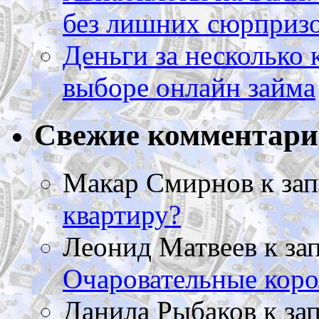
без лишних сюрприз
Деньги за несколько 
выборе онлайн займа
Свежие комментар
Макар Смирнов
к за
квартиру?
Леонид Матвеев
к за
Очаровательные коро
Данила Рыбаков
к за