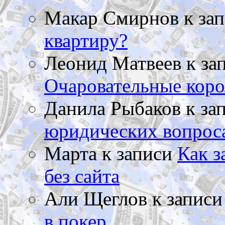
Макар Смирнов
к за
квартиру?
Леонид Матвеев
к за
Очаровательные коро
Данила Рыбаков
к за
юридических вопрос
Марта
к записи
Как з
без сайта
Али Щеглов
к запис
в покер