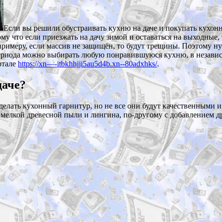
Если вы решили обустраивать кухню на даче и покупать кухонн
ому что если приезжать на дачу зимой и оставаться на выходные
примеру, если массив не защищён, то будут трещины. Поэтому ну
периода можно выбирать любую понравившуюся кухню, в независ
ртале
https://xn—-itbkhhjji5au5d4b.xn--80adxhks/
.
даче
?
делать кухонный гарнитур, но не все они будут качественными 
мелкой древесной пыли и лингина, по-другому с добавлением др