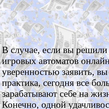
В случае, если вы решили
игровых автоматов онлайн
уверенностью заявить, вы
практика, сегодня все бо
зарабатывают себе на жиз
Конечно, одной удачливос