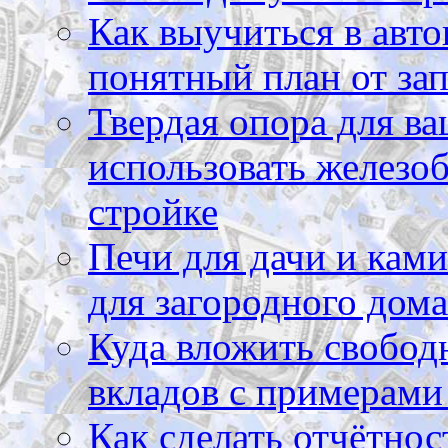
Как выучиться в авто
понятный план от зап
Твердая опора для ва
использовать железоб
стройке
Печи для дачи и ками
для загородного дома
Куда вложить свободн
вкладов с примерами
Как сделать отчётнос