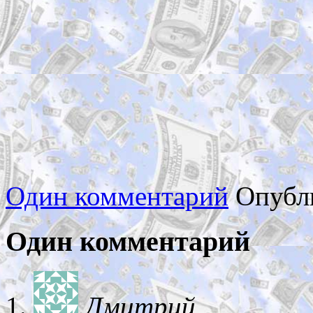
Один комментарий
Опубл
Один комментарий
Дмитрий