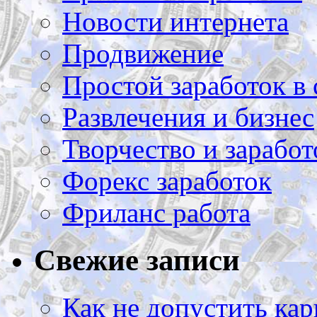
Новости интернета
Продвижение
Простой заработок в 
Развлечения и бизнес
Творчество и заработ
Форекс заработок
Фриланс работа
Свежие записи
Как не допустить кар