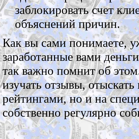
заблокировать счет клие
объяснений причин.
Как вы сами понимаете, у
заработанные вами деньги 
так важно помнит об этом
изучать отзывы, отыскать 
рейтингами, но и на спец
собственно регулярно соб