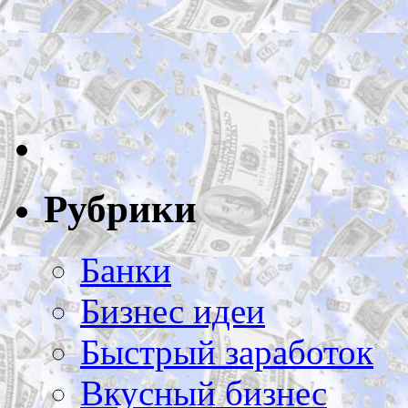
Рубрики
Банки
Бизнес идеи
Быстрый заработок
Вкусный бизнес