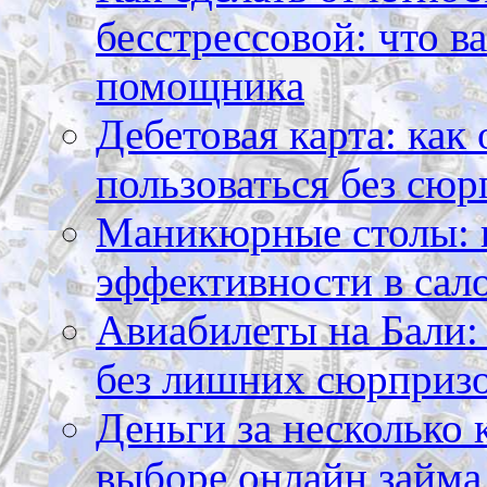
бесстрессовой: что в
помощника
Дебетовая карта: как
пользоваться без сюр
Маникюрные столы: 
эффективности в сал
Авиабилеты на Бали: 
без лишних сюрприз
Деньги за несколько 
выборе онлайн займа