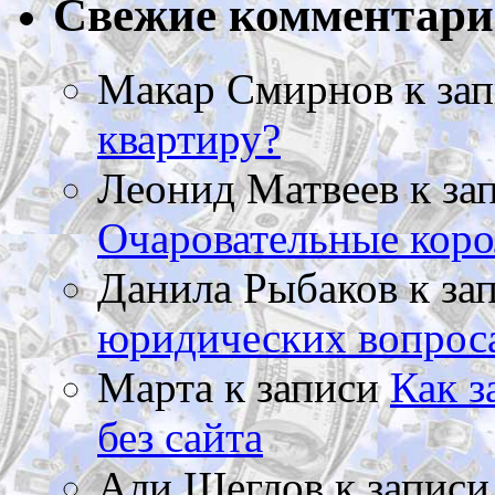
Свежие комментар
Макар Смирнов
к за
квартиру?
Леонид Матвеев
к за
Очаровательные коро
Данила Рыбаков
к за
юридических вопрос
Марта
к записи
Как з
без сайта
Али Щеглов
к запис