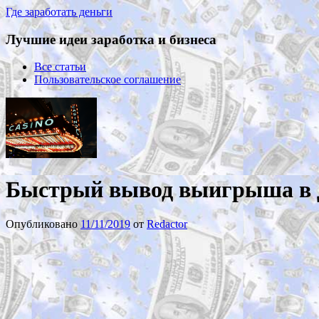
Где заработать деньги
Лучшие идеи заработка и бизнеса
Все статьи
Пользовательское соглашение
Быстрый вывод выигрыша в 
Опубликовано
11/11/2019
от
Redactor