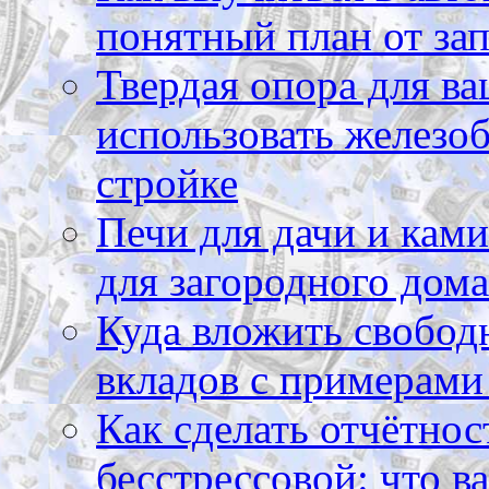
понятный план от зап
Твердая опора для ва
использовать железоб
стройке
Печи для дачи и ками
для загородного дома
Куда вложить свободн
вкладов с примерами
Как сделать отчётнос
бесстрессовой: что в