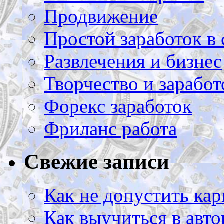
Продвижение
Простой заработок в 
Развлечения и бизнес
Творчество и заработ
Форекс заработок
Фриланс работа
Свежие записи
Как не допустить кар
Как выучиться в авто