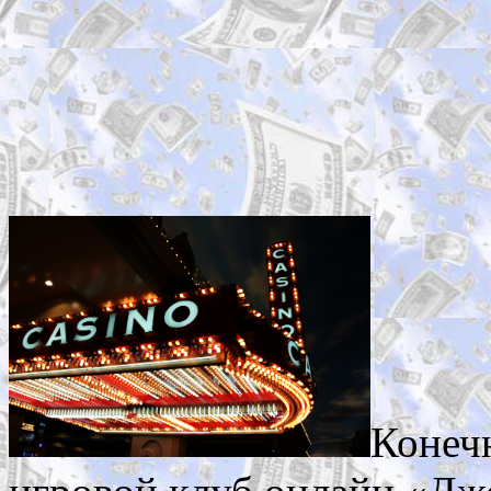
Конеч