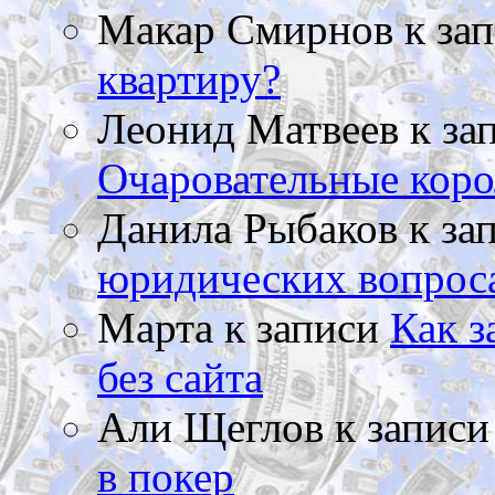
Макар Смирнов
к за
квартиру?
Леонид Матвеев
к за
Очаровательные коро
Данила Рыбаков
к за
юридических вопрос
Марта
к записи
Как з
без сайта
Али Щеглов
к запис
в покер