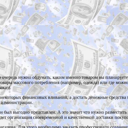
ю очередь нужно обдумать, каким именно товаром вы планируете
товары массового потребления (например, одежда) или где мож
аказ).
т некоторых финансовых вливаний, а достать денежные средства
т администрации.
 он был выгодно представлен. А это значит что нужно разместить
дет организация своевременной и качественной доставки покупо
газина. Для этого необходимо заказать профессионалу создание 