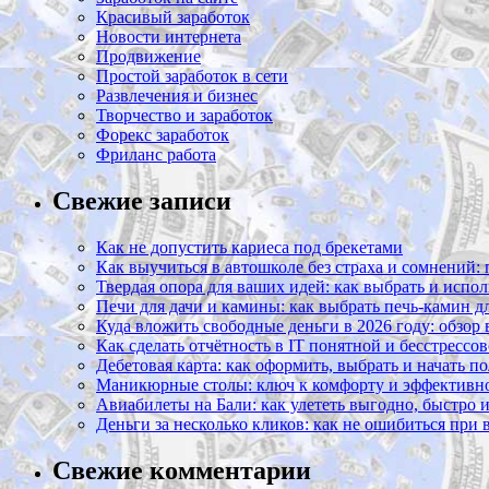
Красивый заработок
Новости интернета
Продвижение
Простой заработок в сети
Развлечения и бизнес
Творчество и заработок
Форекс заработок
Фриланс работа
Свежие записи
Как не допустить кариеса под брекетами
Как выучиться в автошколе без страха и сомнений:
Твердая опора для ваших идей: как выбрать и испол
Печи для дачи и камины: как выбрать печь-камин д
Куда вложить свободные деньги в 2026 году: обзор
Как сделать отчётность в IT понятной и бесстрессо
Дебетовая карта: как оформить, выбрать и начать п
Маникюрные столы: ключ к комфорту и эффективно
Авиабилеты на Бали: как улететь выгодно, быстро 
Деньги за несколько кликов: как не ошибиться при
Свежие комментарии