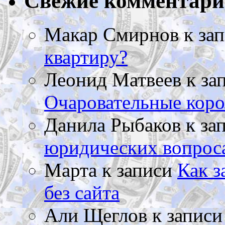
Свежие комментар
Макар Смирнов
к за
квартиру?
Леонид Матвеев
к за
Очаровательные коро
Данила Рыбаков
к за
юридических вопрос
Марта
к записи
Как з
без сайта
Али Щеглов
к запис