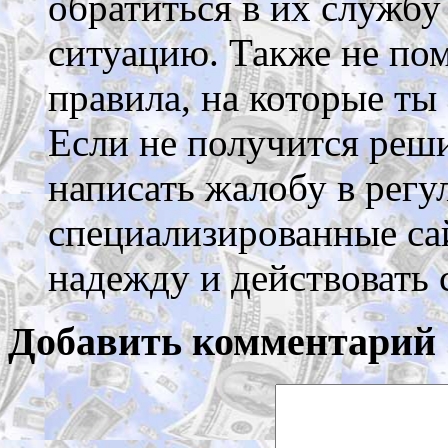
обратиться в их служб
ситуацию. Также не пом
правила, на которые ты
Если не получится реш
написать жалобу в рег
специализированные са
надежду и действовать 
Добавить комментарий