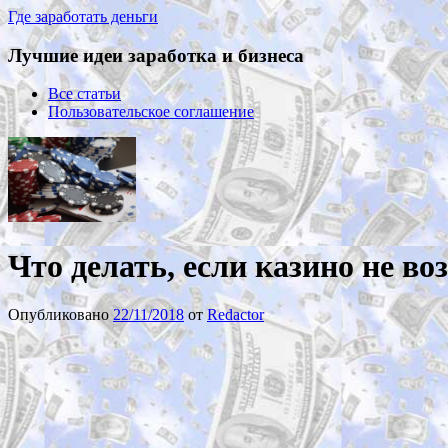
Где заработать деньги
Лучшие идеи заработка и бизнеса
Все статьи
Пользовательское соглашение
Что делать, если казино не 
Опубликовано
22/11/2018
от
Redactor