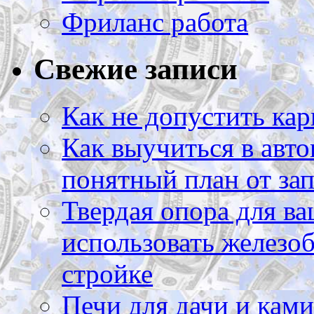
Фриланс работа
Свежие записи
Как не допустить кар
Как выучиться в авто
понятный план от зап
Твердая опора для ва
использовать железоб
стройке
Печи для дачи и ками