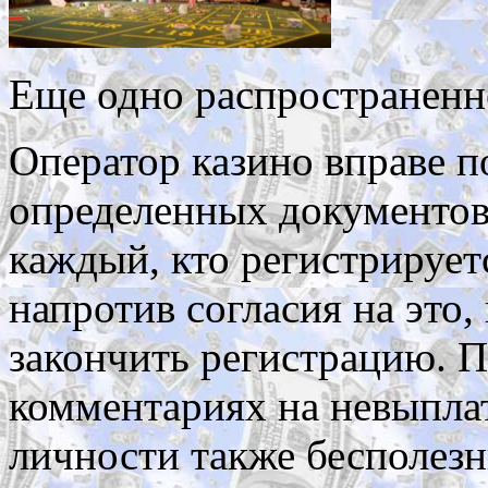
Еще одно распространенн
Оператор казино вправе по
определенных документов
каждый, кто регистрируетс
напротив согласия на это,
закончить регистрацию. 
комментариях на невыпла
личности также бесполезн