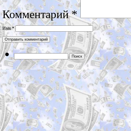
Комментарий
*
Имя
*
Найти: