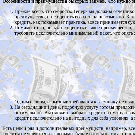
Особенности и преимущества быстрых займов. Что нужно з
Прежде всего, это скорость. Теперь вы должны отчетлив
преимущество, и не оценить его сполна невозможно. Как 
кредита, как показывает практика, вовсе принимается бу
Помимо этого, нельзя не оценить и такое преимущество, 
требовать исключительно минимальный пакет, что опять ж
Одним словом, серьезные требования к заемщику не выдв
На сегодняшний день, подобную услугу готовы предложить
оптимальной. Вы сможете выбрать кредит на нужную вам с
кредит исключительно на выгодных для себя условиях, а э
Есть целый ряд и дополнительных преимуществ, например, всег
кредиты не являются идеальными, будьте готовы к тому, что 