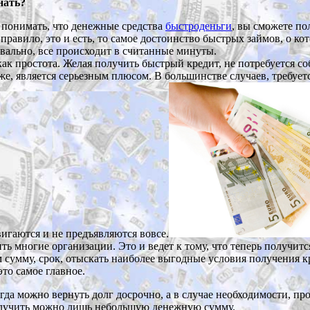
нать?
о понимать, что денежные средства
быстроденьги
, вы сможете по
правило, это и есть, то самое достоинство быстрых займов, о ко
квально, все происходит в считанные минуты.
как простота. Желая получить быстрый кредит, не потребуется с
е, является серьезным плюсом. В большинстве случаев, требует
игаются и не предъявляются вовсе.
 многие организации. Это и ведет к тому, что теперь получится
умму, срок, отыскать наиболее выгодные условия получения кред
то самое главное.
да можно вернуть долг досрочно, а в случае необходимости, про
получить можно лишь небольшую денежную сумму.