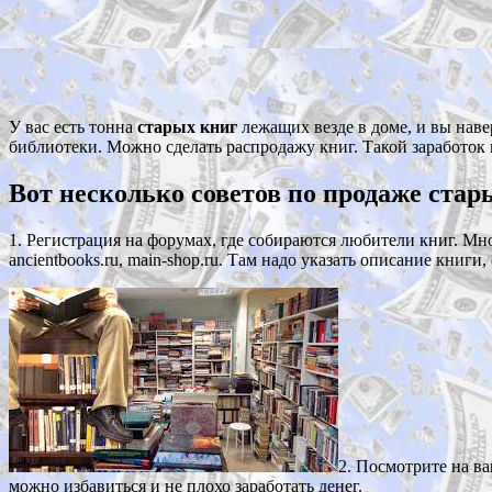
У вас есть тонна
старых книг
лежащих везде в доме, и вы наве
библиотеки. Можно сделать распродажу книг. Такой заработок н
Вот несколько советов по продаже стар
1. Регистрация на форумах, где собираются любители книг. Мно
ancientbooks.ru, main-shop.ru. Там надо указать описание кни
2. Посмотрите на в
можно избавиться и не плохо заработать денег.