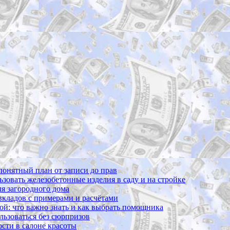
 понятный план от записи до прав
ьзовать железобетонные изделия в саду и на стройке
ля загородного дома
 вкладов с примерами и расчётами
вой: что важно знать и как выбрать помощника
ользоваться без сюрпризов
сти в салоне красоты