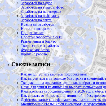
Заработок на видео
Заработок на видео и фото
Заработок на партнерках
Заработок на рефералах
Заработок на сайте
Красивый заработок
Новости интернета
Продвижение
Простой заработок в сети
Развлечения и бизнес
Творчество и заработок
Форекс заработок
Фриланс работа
Свежие записи
Как не допустить кариеса под брекетами
Как выучиться в автошколе без страха и сомнений:
Твердая опора для ваших идей: как выбрать и испол
Печи для дачи и камины: как выбрать печь-камин д
Куда вложить свободные деньги в 2026 году: обзор
Как сделать отчётность в IT понятной и бесстрессо
Дебетовая карта: как оформить, выбрать и начать п
Маникюрные столы: ключ к комфорту и эффективно