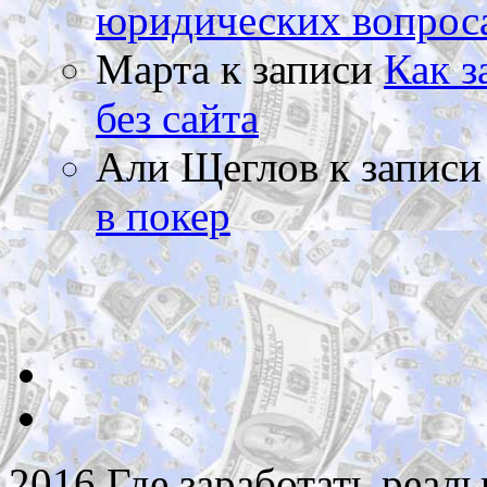
юридических вопрос
Марта
к записи
Как з
без сайта
Али Щеглов
к запис
в покер
2016 Где заработать реаль