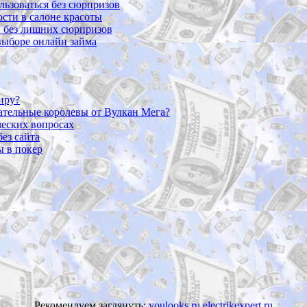
ользоваться без сюрпризов
сти в салоне красоты
и без лишних сюрпризов
 выборе онлайн займа
иру?
вательные королевы от Вулкан Мега?
ческих вопросах
без сайта
 в покер
Рекомендуем заглянуть:
youlooks.ru
electrikexpert.ru