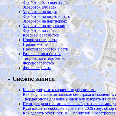
Заработок без своего сайта
Заработок для всех
Заработок на видео
Заработок на видео и фото
Заработок на партнерках
Заработок на рефералах
Заработок на сайте
Красивый заработок
Новости интернета
Продвижение
Простой заработок в сети
Развлечения и бизнес
Творчество и заработок
Форекс заработок
Фриланс работа
Свежие записи
Как не допустить кариеса под брекетами
Как выучиться в автошколе без страха и сомнений:
Твердая опора для ваших идей: как выбрать и испол
Печи для дачи и камины: как выбрать печь-камин д
Куда вложить свободные деньги в 2026 году: обзор
Как сделать отчётность в IT понятной и бесстрессо