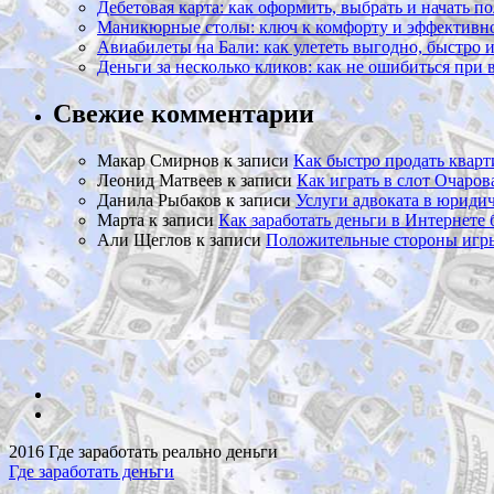
Дебетовая карта: как оформить, выбрать и начать п
Маникюрные столы: ключ к комфорту и эффективно
Авиабилеты на Бали: как улететь выгодно, быстро 
Деньги за несколько кликов: как не ошибиться при
Свежие комментарии
Макар Смирнов
к записи
Как быстро продать кварт
Леонид Матвеев
к записи
Как играть в слот Очаро
Данила Рыбаков
к записи
Услуги адвоката в юриди
Марта
к записи
Как заработать деньги в Интернете 
Али Щеглов
к записи
Положительные стороны игры
2016 Где заработать реально деньги
Где заработать деньги