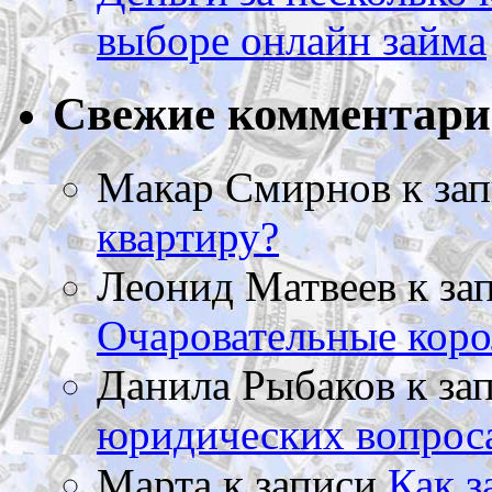
выборе онлайн займа
Свежие комментар
Макар Смирнов
к за
квартиру?
Леонид Матвеев
к за
Очаровательные коро
Данила Рыбаков
к за
юридических вопрос
Марта
к записи
Как з