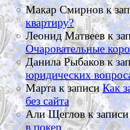
Макар Смирнов
к за
квартиру?
Леонид Матвеев
к за
Очаровательные коро
Данила Рыбаков
к за
юридических вопрос
Марта
к записи
Как з
без сайта
Али Щеглов
к запис
в покер