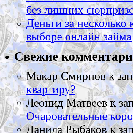
без лишних сюрприз
Деньги за несколько 
выборе онлайн займа
Свежие комментар
Макар Смирнов
к за
квартиру?
Леонид Матвеев
к за
Очаровательные коро
Данила Рыбаков
к за