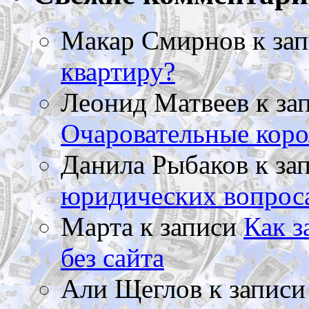
Макар Смирнов
к за
квартиру?
Леонид Матвеев
к за
Очаровательные коро
Данила Рыбаков
к за
юридических вопрос
Марта
к записи
Как з
без сайта
Али Щеглов
к запис