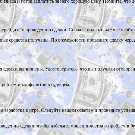
бизнеса и готов заплатить за него хорошую цену. Помните, что 
 перейдите к проведению сделки. Сначала подготовьте все необ
ежные средства получены. По возможности проведите сделку чер
вия сделки выполнены. Удостоверитесь, что вы получили оговор
проблем и конфликтов в будущем.
 заработка в игре. Следуйте нашим советам и проведите успеш
ведении сделки, чтобы избежать мошенничества и проблем в б