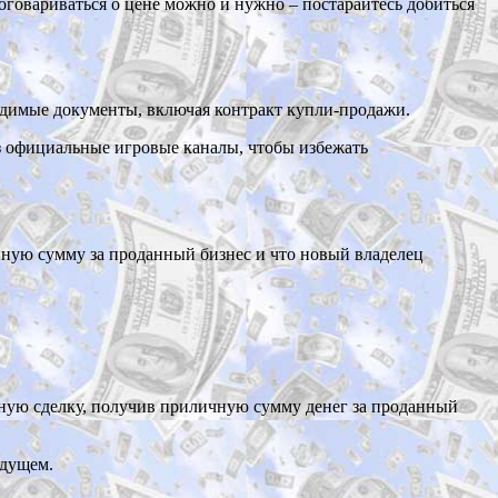
договариваться о цене можно и нужно – постарайтесь добиться
ходимые документы, включая контракт купли-продажи.
ез официальные игровые каналы, чтобы избежать
енную сумму за проданный бизнес и что новый владелец
ную сделку, получив приличную сумму денег за проданный
удущем.