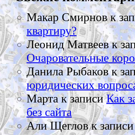
Макар Смирнов
к за
квартиру?
Леонид Матвеев
к за
Очаровательные коро
Данила Рыбаков
к за
юридических вопрос
Марта
к записи
Как з
без сайта
Али Щеглов
к запис