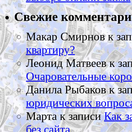
Свежие комментар
Макар Смирнов
к за
квартиру?
Леонид Матвеев
к за
Очаровательные коро
Данила Рыбаков
к за
юридических вопрос
Марта
к записи
Как з
без сайта