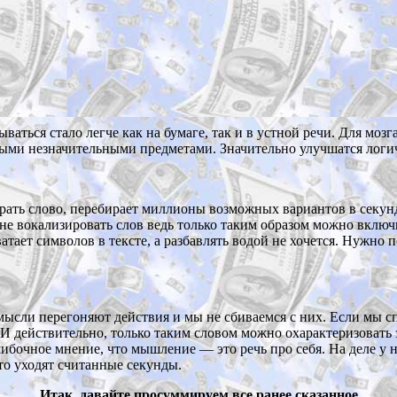
ваться стало легче как на бумаге, так и в устной речи. Для мо
амыми незначительными предметами. Значительно улучшатся логи
брать слово, перебирает миллионы возможных вариантов в секун
не вокализировать слов ведь только таким образом можно включи
атает символов в тексте, а разбавлять водой не хочется. Нужно п
мысли перегоняют действия и мы не сбиваемся с них. Если мы с
И действительно, только таким словом можно охарактеризовать
шибочное мнение, что мышление — это речь про себя. На деле у 
о уходят считанные секунды.
Итак, давайте просуммируем все ранее сказанное