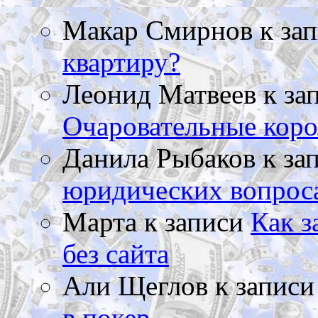
Макар Смирнов
к за
квартиру?
Леонид Матвеев
к за
Очаровательные коро
Данила Рыбаков
к за
юридических вопрос
Марта
к записи
Как з
без сайта
Али Щеглов
к запис
в покер