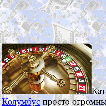
Кат
Колумбус
просто огромны