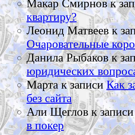
Макар Смирнов
к за
квартиру?
Леонид Матвеев
к за
Очаровательные коро
Данила Рыбаков
к за
юридических вопрос
Марта
к записи
Как з
без сайта
Али Щеглов
к запис
в покер