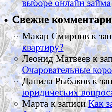
выборе онлайн займа
Свежие комментар
Макар Смирнов
к за
квартиру?
Леонид Матвеев
к за
Очаровательные коро
Данила Рыбаков
к за
юридических вопрос
Марта
к записи
Как з