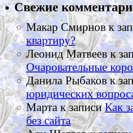
Свежие комментар
Макар Смирнов
к за
квартиру?
Леонид Матвеев
к за
Очаровательные коро
Данила Рыбаков
к за
юридических вопрос
Марта
к записи
Как з
без сайта