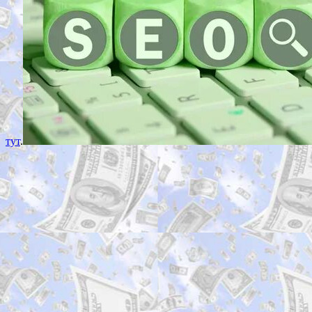
тут
.