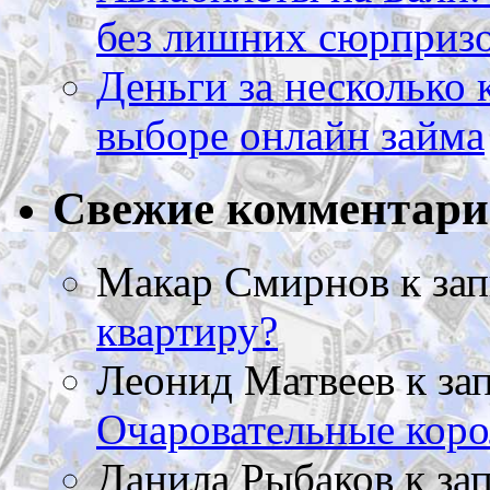
без лишних сюрприз
Деньги за несколько 
выборе онлайн займа
Свежие комментар
Макар Смирнов
к за
квартиру?
Леонид Матвеев
к за
Очаровательные коро
Данила Рыбаков
к за