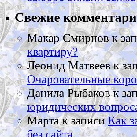
Свежие комментар
Макар Смирнов
к за
квартиру?
Леонид Матвеев
к за
Очаровательные коро
Данила Рыбаков
к за
юридических вопрос
Марта
к записи
Как з
без сайта