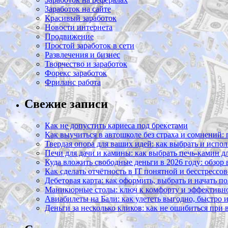
Заработок на сайте
Красивый заработок
Новости интернета
Продвижение
Простой заработок в сети
Развлечения и бизнес
Творчество и заработок
Форекс заработок
Фриланс работа
Свежие записи
Как не допустить кариеса под брекетами
Как выучиться в автошколе без страха и сомнений:
Твердая опора для ваших идей: как выбрать и испол
Печи для дачи и камины: как выбрать печь-камин д
Куда вложить свободные деньги в 2026 году: обзор
Как сделать отчётность в IT понятной и бесстрессо
Дебетовая карта: как оформить, выбрать и начать п
Маникюрные столы: ключ к комфорту и эффективно
Авиабилеты на Бали: как улететь выгодно, быстро 
Деньги за несколько кликов: как не ошибиться при