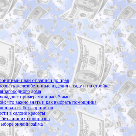
 понятный план от записи до прав
ьзовать железобетонные изделия в саду и на стройке
ля загородного дома
 вкладов с примерами и расчётами
вой: что важно знать и как выбрать помощника
ользоваться без сюрпризов
сти в салоне красоты
и без лишних сюрпризов
 выборе онлайн займа