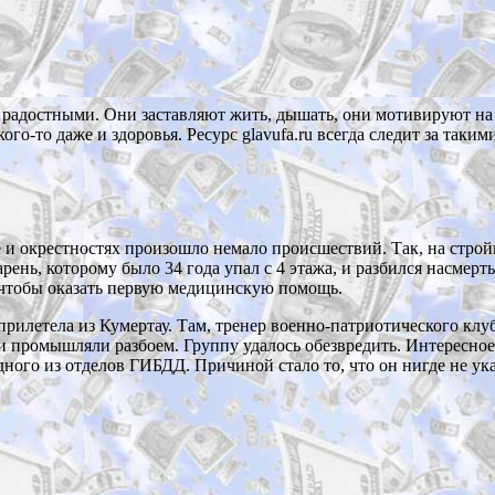
радостными. Они заставляют жить, дышать, они мотивируют на 
ого-то даже и здоровья. Ресурс glavufa.ru всегда следит за таки
е и окрестностях произошло немало происшествий. Так, на строй
ень, которому было 34 года упал с 4 этажа, и разбился насмер
, чтобы оказать первую медицинскую помощь.
рилетела из Кумертау. Там, тренер военно-патриотического кл
и промышляли разбоем. Группу удалось обезвредить. Интересно
ного из отделов ГИБДД. Причиной стало то, что он нигде не указ