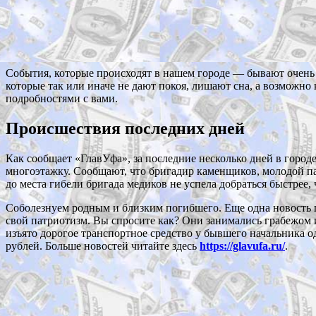
События, которые происходят в нашем городе — бывают очень 
которые так или иначе не дают покоя, лишают сна, а возможно к
подробностями с вами.
Происшествия последних дней
Как сообщает «ГлавУфа», за последние несколько дней в город
многоэтажку. Сообщают, что бригадир каменщиков, молодой пар
до места гибели бригада медиков не успела добраться быстрее
Соболезнуем родным и близким погибшего. Еще одна новость п
свой патриотизм. Вы спросите как? Они занимались грабежом 
изъято дорогое транспортное средство у бывшего начальника од
рублей. Больше новостей читайте здесь
https://glavufa.ru/
.