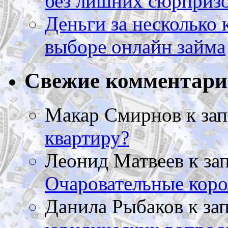
без лишних сюрприз
Деньги за несколько 
выборе онлайн займа
Свежие комментар
Макар Смирнов
к за
квартиру?
Леонид Матвеев
к за
Очаровательные коро
Данила Рыбаков
к за