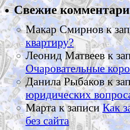
Свежие комментар
Макар Смирнов
к за
квартиру?
Леонид Матвеев
к за
Очаровательные коро
Данила Рыбаков
к за
юридических вопрос
Марта
к записи
Как з
без сайта