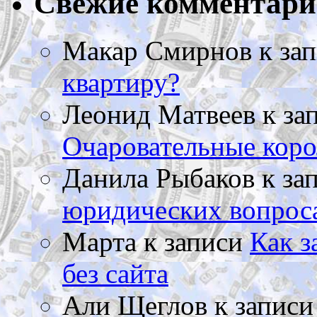
Свежие комментар
Макар Смирнов
к за
квартиру?
Леонид Матвеев
к за
Очаровательные коро
Данила Рыбаков
к за
юридических вопрос
Марта
к записи
Как з
без сайта
Али Щеглов
к запис