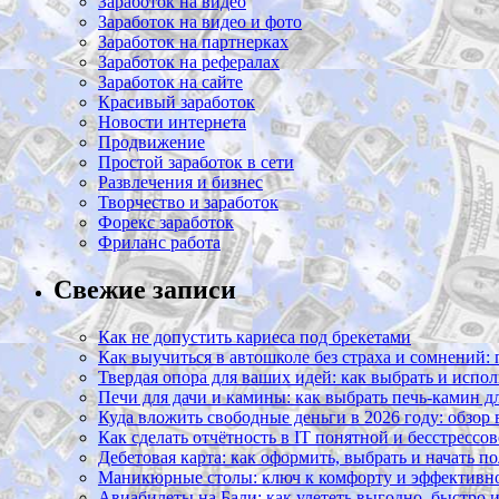
Заработок на видео
Заработок на видео и фото
Заработок на партнерках
Заработок на рефералах
Заработок на сайте
Красивый заработок
Новости интернета
Продвижение
Простой заработок в сети
Развлечения и бизнес
Творчество и заработок
Форекс заработок
Фриланс работа
Свежие записи
Как не допустить кариеса под брекетами
Как выучиться в автошколе без страха и сомнений:
Твердая опора для ваших идей: как выбрать и испол
Печи для дачи и камины: как выбрать печь-камин д
Куда вложить свободные деньги в 2026 году: обзор
Как сделать отчётность в IT понятной и бесстрессо
Дебетовая карта: как оформить, выбрать и начать п
Маникюрные столы: ключ к комфорту и эффективно
Авиабилеты на Бали: как улететь выгодно, быстро 