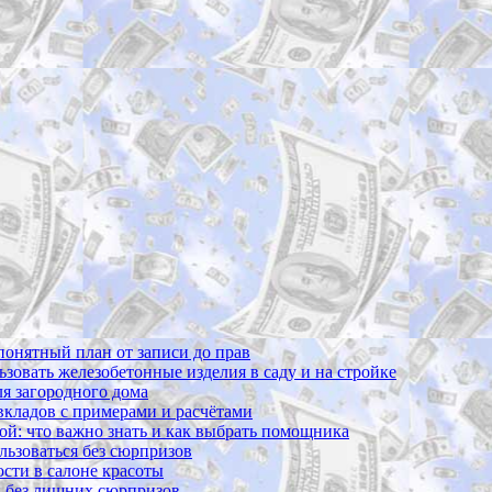
 понятный план от записи до прав
ьзовать железобетонные изделия в саду и на стройке
ля загородного дома
 вкладов с примерами и расчётами
вой: что важно знать и как выбрать помощника
ользоваться без сюрпризов
сти в салоне красоты
и без лишних сюрпризов