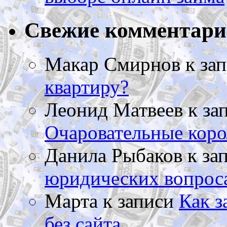
Свежие комментар
Макар Смирнов
к за
квартиру?
Леонид Матвеев
к за
Очаровательные коро
Данила Рыбаков
к за
юридических вопрос
Марта
к записи
Как з
без сайта